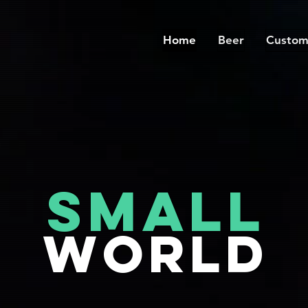
Home
Beer
Custom
SMALL
World