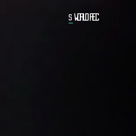
WORLD REC
S