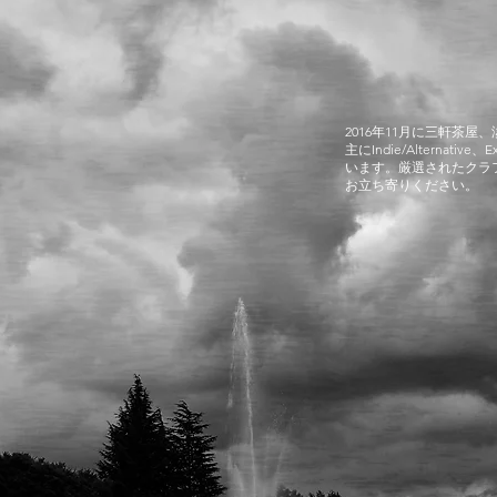
ABOUT
US
2016年11月に三軒茶
主にIndie/Alternati
います。厳選された
クラ
お立ち寄りください
。