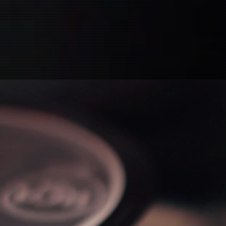
NE
In