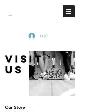
WORLD
S
REC
ログイン
Visit
us
Our Store