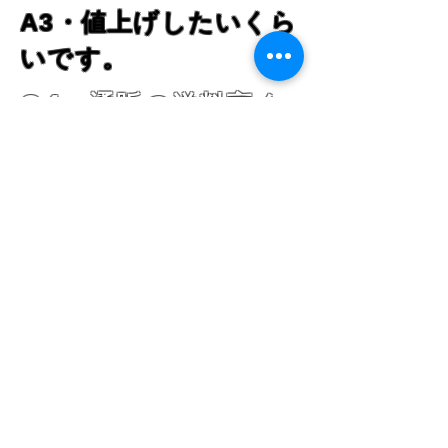
​A3・値上げしたいくら
いです。
Q4・通販の送料高く
ないですか？
​A4・事故防止のために
追跡と補償のある発送
方法だけを選択できる
ようにしてあります。
追跡・補償のない発送
方法を選択されたい場
合はメールください。
また、
発送方法の選び