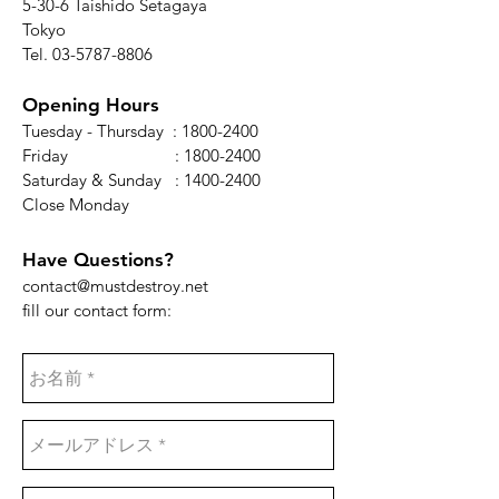
5-30-6 Taishido Setagaya
Tokyo
Tel.
03-5787-8806
Opening Hours
Tuesday - Thursday :
1800-2400
Friday :
1800-2400
Saturday & Sunday :
1400-2400
​Close Monday
Have Questions?
contact@mustdestroy.net
fill our contact form: